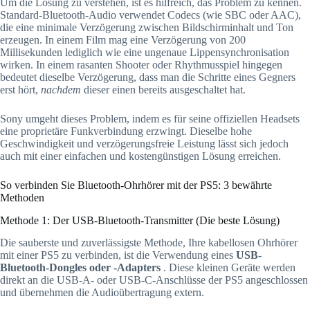
Um die Lösung zu verstehen, ist es hilfreich, das Problem zu kennen.
Standard-Bluetooth-Audio verwendet Codecs (wie SBC oder AAC),
die eine minimale Verzögerung zwischen Bildschirminhalt und Ton
erzeugen. In einem Film mag eine Verzögerung von 200
Millisekunden lediglich wie eine ungenaue Lippensynchronisation
wirken. In einem rasanten Shooter oder Rhythmusspiel hingegen
bedeutet dieselbe Verzögerung, dass man die Schritte eines Gegners
erst hört,
nachdem
dieser einen bereits ausgeschaltet hat.
Sony umgeht dieses Problem, indem es für seine offiziellen Headsets
eine proprietäre Funkverbindung erzwingt. Dieselbe hohe
Geschwindigkeit und verzögerungsfreie Leistung lässt sich jedoch
auch mit einer einfachen und kostengünstigen Lösung erreichen.
So verbinden Sie Bluetooth-Ohrhörer mit der PS5: 3 bewährte
Methoden
Methode 1: Der USB-Bluetooth-Transmitter (Die beste Lösung)
Die sauberste und zuverlässigste Methode, Ihre kabellosen Ohrhörer
mit einer PS5 zu verbinden, ist die Verwendung eines
USB-
Bluetooth-Dongles oder -Adapters
. Diese kleinen Geräte werden
direkt an die USB-A- oder USB-C-Anschlüsse der PS5 angeschlossen
und übernehmen die Audioübertragung extern.