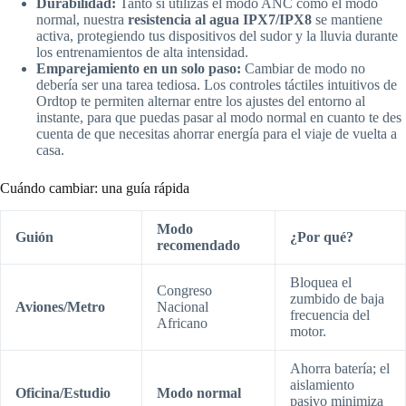
Durabilidad:
Tanto si utilizas el modo ANC como el modo
normal, nuestra
resistencia al agua IPX7/IPX8
se mantiene
activa, protegiendo tus dispositivos del sudor y la lluvia durante
los entrenamientos de alta intensidad.
Emparejamiento en un solo paso:
Cambiar de modo no
debería ser una tarea tediosa. Los controles táctiles intuitivos de
Ordtop te permiten alternar entre los ajustes del entorno al
instante, para que puedas pasar al modo normal en cuanto te des
cuenta de que necesitas ahorrar energía para el viaje de vuelta a
casa.
Cuándo cambiar: una guía rápida
Modo
Guión
¿Por qué?
recomendado
Bloquea el
Congreso
zumbido de baja
Aviones/Metro
Nacional
frecuencia del
Africano
motor.
Ahorra batería; el
aislamiento
Oficina/Estudio
Modo normal
pasivo minimiza