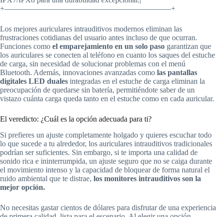
+—————————————————————–+
Los mejores auriculares intrauditivos modernos eliminan las
frustraciones cotidianas del usuario antes incluso de que ocurran.
Funciones como
el emparejamiento en un solo paso
garantizan que
los auriculares se conecten al teléfono en cuanto los saques del estuche
de carga, sin necesidad de solucionar problemas con el menú
Bluetooth. Además, innovaciones avanzadas como
las pantallas
digitales LED duales
integradas en el estuche de carga eliminan la
preocupación de quedarse sin batería, permitiéndote saber de un
vistazo cuánta carga queda tanto en el estuche como en cada auricular.
El veredicto: ¿Cuál es la opción adecuada para ti?
Si prefieres un ajuste completamente holgado y quieres escuchar todo
lo que sucede a tu alrededor, los auriculares intrauditivos tradicionales
podrían ser suficientes. Sin embargo, si te importa una calidad de
sonido rica e ininterrumpida, un ajuste seguro que no se caiga durante
el movimiento intenso y la capacidad de bloquear de forma natural el
ruido ambiental que te distrae,
los monitores intrauditivos son la
mejor opción.
No necesitas gastar cientos de dólares para disfrutar de una experiencia
de primera calidad, lista para el escenario. Al elegir una opción