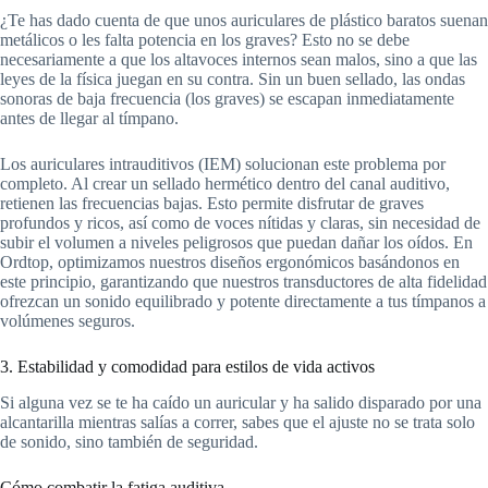
¿Te has dado cuenta de que unos auriculares de plástico baratos suenan
metálicos o les falta potencia en los graves? Esto no se debe
necesariamente a que los altavoces internos sean malos, sino a que las
leyes de la física juegan en su contra. Sin un buen sellado, las ondas
sonoras de baja frecuencia (los graves) se escapan inmediatamente
antes de llegar al tímpano.
Los auriculares intrauditivos (IEM) solucionan este problema por
completo. Al crear un sellado hermético dentro del canal auditivo,
retienen las frecuencias bajas. Esto permite disfrutar de graves
profundos y ricos, así como de voces nítidas y claras, sin necesidad de
subir el volumen a niveles peligrosos que puedan dañar los oídos. En
Ordtop, optimizamos nuestros diseños ergonómicos basándonos en
este principio, garantizando que nuestros transductores de alta fidelidad
ofrezcan un sonido equilibrado y potente directamente a tus tímpanos a
volúmenes seguros.
3. Estabilidad y comodidad para estilos de vida activos
Si alguna vez se te ha caído un auricular y ha salido disparado por una
alcantarilla mientras salías a correr, sabes que el ajuste no se trata solo
de sonido, sino también de seguridad.
Cómo combatir la fatiga auditiva