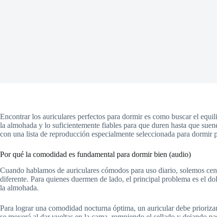
Encontrar los auriculares perfectos para dormir es como buscar el equil
la almohada y lo suficientemente fiables para que duren hasta que suene 
con una lista de reproducción especialmente seleccionada para dormir
Por qué la comodidad es fundamental para dormir bien (audio)
Cuando hablamos de auriculares cómodos para uso diario, solemos centr
diferente. Para quienes duermen de lado, el principal problema es el dol
la almohada.
Para lograr una comodidad nocturna óptima, un auricular debe prioriza
se moverá al dar vueltas en la cama, rompiendo el sellado y dejando pas