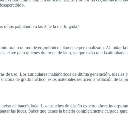
desapercibido.
os oídos palpitando a las 3 de la madrugada?
ntraural o un molde ergonómico altamente personalizado. Al imitar la f
o es la clave para quienes duermen de lado, ya que evita que la almohada
ras de uso. Los auriculares inalámbricos de última generación, ideales 
icona de grado médico, estos materiales reducen la irritación de la piel 
 aviso de batería baja. Los estuches de diseño experto ahora incorpora
apagar las luces. Saber que tienes la batería completamente cargada gara