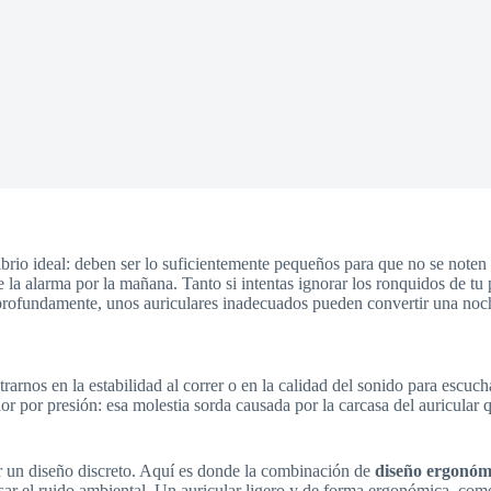
ibrio ideal: deben ser lo suficientemente pequeños para que no se noten
la alarma por la mañana. Tanto si intentas ignorar los ronquidos de tu pa
 profundamente, unos auriculares inadecuados pueden convertir una noc
arnos en la estabilidad al correr o en la calidad del sonido para escu
or por presión: esa molestia sorda causada por la carcasa del auricular 
r un diseño discreto. Aquí es donde la combinación de
diseño ergonóm
ar el ruido ambiental. Un auricular ligero y de forma ergonómica, como 