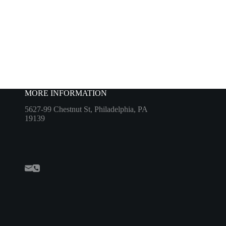
MORE INFORMATION
5627-99 Chestnut St, Philadelphia, PA
19139