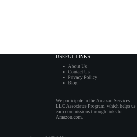
USEFUL LINKS
About Us
Contact Us
Privacy Pollicy
Blog
We participate in the Amazon Services
LLC Associates Program, which helps us
earn commissions through links to
Amazon.com.