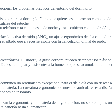
ucionar los problemas prácticos del entorno del dormitorio.
sto para irte a dormir, lo último que quieres es un proceso complejo 
ulares del estuche.
 tu teléfono está en la mesita de noche y estás cubierto con un edredón
elación activa de ruido (ANC), un ajuste ergonómico de alta calidad pr
in el silbido que a veces se asocia con la cancelación digital de ruido.
lectrónicos. El sudor y la grasa corporal pueden deteriorar los plástico
n fáciles de limpiar y resistentes a la humedad que se acumula naturalm
 combinen un rendimiento excepcional para el día a día con un descans
de batería. La curvatura ergonómica de nuestros auriculares está diseñ
s noches de insomnio.
priorizan la ergonomía y una batería de larga duración, no solo compras u
ra canción hasta el amanecer.