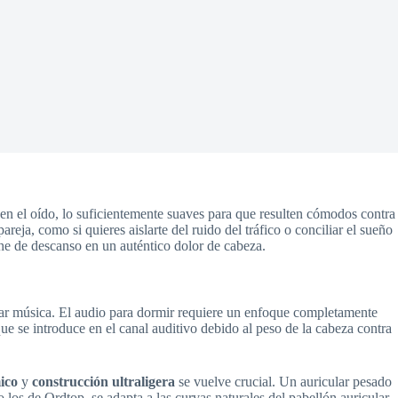
 en el oído, lo suficientemente suaves para que resulten cómodos contra
reja, como si quieres aislarte del ruido del tráfico o conciliar el sueño
he de descanso en un auténtico dolor de cabeza.
char música. El audio para dormir requiere un enfoque completamente
que se introduce en el canal auditivo debido al peso de la cabeza contra
ico
y
construcción ultraligera
se vuelve crucial. Un auricular pesado
los de Ordtop, se adapta a las curvas naturales del pabellón auricular,