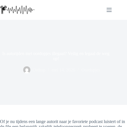
Ga
naar
de
inhoud
Is autorijden met oordopjes illegaal? Veilig en legaal de weg
op!
Ordtop
mei 14, 2026
Oordopjes
Of je nu tijdens een lange autorit naar je favoriete podcast luistert of in
de file een belangrijk zakelijk telefoongesprek probeert te voeren, de