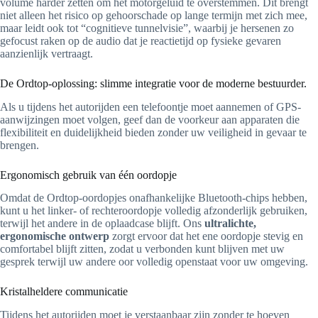
volume harder zetten om het motorgeluid te overstemmen. Dit brengt
niet alleen het risico op gehoorschade op lange termijn met zich mee,
maar leidt ook tot “cognitieve tunnelvisie”, waarbij je hersenen zo
gefocust raken op de audio dat je reactietijd op fysieke gevaren
aanzienlijk vertraagt.
De Ordtop-oplossing: slimme integratie voor de moderne bestuurder.
Als u tijdens het autorijden een telefoontje moet aannemen of GPS-
aanwijzingen moet volgen, geef dan de voorkeur aan apparaten die
flexibiliteit en duidelijkheid bieden zonder uw veiligheid in gevaar te
brengen.
Ergonomisch gebruik van één oordopje
Omdat de Ordtop-oordopjes onafhankelijke Bluetooth-chips hebben,
kunt u het linker- of rechteroordopje volledig afzonderlijk gebruiken,
terwijl het andere in de oplaadcase blijft. Ons
ultralichte,
ergonomische ontwerp
zorgt ervoor dat het ene oordopje stevig en
comfortabel blijft zitten, zodat u verbonden kunt blijven met uw
gesprek terwijl uw andere oor volledig openstaat voor uw omgeving.
Kristalheldere communicatie
Tijdens het autorijden moet je verstaanbaar zijn zonder te hoeven