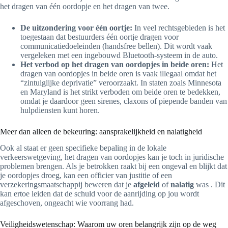
het dragen van één oordopje en het dragen van twee.
De uitzondering voor één oortje:
In veel rechtsgebieden is het
toegestaan ​​dat bestuurders één oortje dragen voor
communicatiedoeleinden (handsfree bellen). Dit wordt vaak
vergeleken met een ingebouwd Bluetooth-systeem in de auto.
Het verbod op het dragen van oordopjes in beide oren:
Het
dragen van oordopjes in beide oren is vaak illegaal omdat het
“zintuiglijke deprivatie” veroorzaakt. In staten zoals Minnesota
en Maryland is het strikt verboden om beide oren te bedekken,
omdat je daardoor geen sirenes, claxons of piepende banden van
hulpdiensten kunt horen.
Meer dan alleen de bekeuring: aansprakelijkheid en nalatigheid
Ook al staat er geen specifieke bepaling in de lokale
verkeerswetgeving, het dragen van oordopjes kan je toch in juridische
problemen brengen. Als je betrokken raakt bij een ongeval en blijkt dat
je oordopjes droeg, kan een officier van justitie of een
verzekeringsmaatschappij beweren dat je
afgeleid
of
nalatig
was . Dit
kan ertoe leiden dat de schuld voor de aanrijding op jou wordt
afgeschoven, ongeacht wie voorrang had.
Veiligheidswetenschap: Waarom uw oren belangrijk zijn op de weg