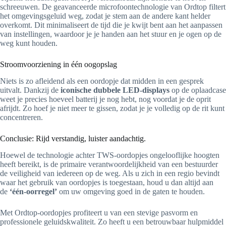
schreeuwen. De geavanceerde microfoontechnologie van Ordtop filtert
het omgevingsgeluid weg, zodat je stem aan de andere kant helder
overkomt. Dit minimaliseert de tijd die je kwijt bent aan het aanpassen
van instellingen, waardoor je je handen aan het stuur en je ogen op de
weg kunt houden.
Stroomvoorziening in één oogopslag
Niets is zo afleidend als een oordopje dat midden in een gesprek
uitvalt. Dankzij de
iconische dubbele LED-displays
op de oplaadcase
weet je precies hoeveel batterij je nog hebt, nog voordat je de oprit
afrijdt. Zo hoef je niet meer te gissen, zodat je je volledig op de rit kunt
concentreren.
Conclusie: Rijd verstandig, luister aandachtig.
Hoewel de technologie achter TWS-oordopjes ongelooflijke hoogten
heeft bereikt, is de primaire verantwoordelijkheid van een bestuurder
de veiligheid van iedereen op de weg. Als u zich in een regio bevindt
waar het gebruik van oordopjes is toegestaan, houd u dan altijd aan
de
‘één-oorregel’
om uw omgeving goed in de gaten te houden.
Met Ordtop-oordopjes profiteert u van een stevige pasvorm en
professionele geluidskwaliteit. Zo heeft u een betrouwbaar hulpmiddel