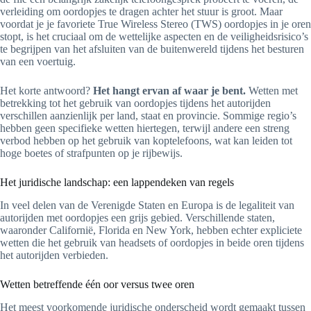
verleiding om oordopjes te dragen achter het stuur is groot. Maar
voordat je je favoriete True Wireless Stereo (TWS) oordopjes in je oren
stopt, is het cruciaal om de wettelijke aspecten en de veiligheidsrisico’s
te begrijpen van het afsluiten van de buitenwereld tijdens het besturen
van een voertuig.
Het korte antwoord?
Het hangt ervan af waar je bent.
Wetten met
betrekking tot het gebruik van oordopjes tijdens het autorijden
verschillen aanzienlijk per land, staat en provincie. Sommige regio’s
hebben geen specifieke wetten hiertegen, terwijl andere een streng
verbod hebben op het gebruik van koptelefoons, wat kan leiden tot
hoge boetes of strafpunten op je rijbewijs.
Het juridische landschap: een lappendeken van regels
In veel delen van de Verenigde Staten en Europa is de legaliteit van
autorijden met oordopjes een grijs gebied. Verschillende staten,
waaronder Californië, Florida en New York, hebben echter expliciete
wetten die het gebruik van headsets of oordopjes in beide oren tijdens
het autorijden verbieden.
Wetten betreffende één oor versus twee oren
Het meest voorkomende juridische onderscheid wordt gemaakt tussen