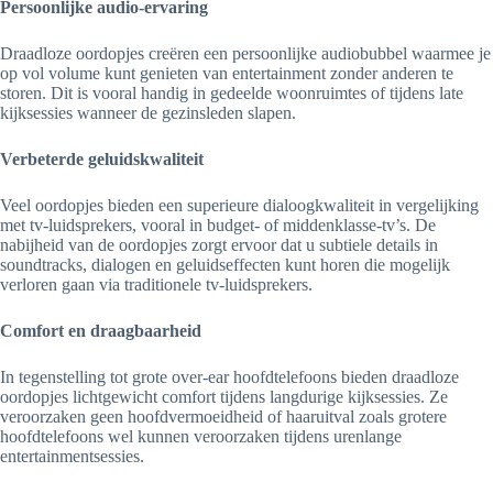
Persoonlijke audio-ervaring
Draadloze oordopjes creëren een persoonlijke audiobubbel waarmee je
op vol volume kunt genieten van entertainment zonder anderen te
storen. Dit is vooral handig in gedeelde woonruimtes of tijdens late
kijksessies wanneer de gezinsleden slapen.
Verbeterde geluidskwaliteit
Veel oordopjes bieden een superieure dialoogkwaliteit in vergelijking
met tv-luidsprekers, vooral in budget- of middenklasse-tv’s. De
nabijheid van de oordopjes zorgt ervoor dat u subtiele details in
soundtracks, dialogen en geluidseffecten kunt horen die mogelijk
verloren gaan via traditionele tv-luidsprekers.
Comfort en draagbaarheid
In tegenstelling tot grote over-ear hoofdtelefoons bieden draadloze
oordopjes lichtgewicht comfort tijdens langdurige kijksessies. Ze
veroorzaken geen hoofdvermoeidheid of haaruitval zoals grotere
hoofdtelefoons wel kunnen veroorzaken tijdens urenlange
entertainmentsessies.