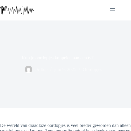
Ga
naar
de
inhoud
Kun je oordopjes koppelen aan een tv?
Ordtop
juni 9, 2025
Oordopjes
De wereld van draadloze oordopjes is veel breder geworden dan alleen
smartphones en laptops. Tegenwoordig ontdekken steeds meer mensen