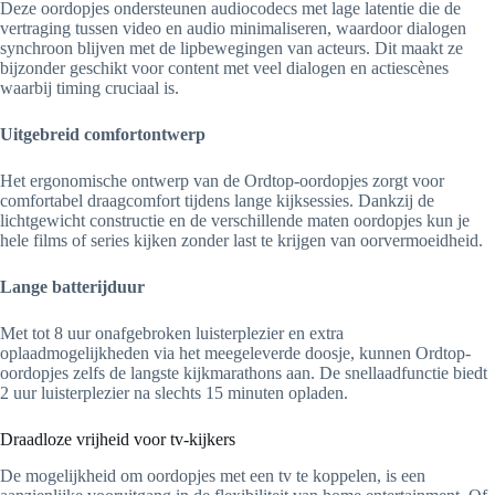
Deze oordopjes ondersteunen audiocodecs met lage latentie die de
vertraging tussen video en audio minimaliseren, waardoor dialogen
synchroon blijven met de lipbewegingen van acteurs. Dit maakt ze
bijzonder geschikt voor content met veel dialogen en actiescènes
waarbij timing cruciaal is.
Uitgebreid comfortontwerp
Het ergonomische ontwerp van de Ordtop-oordopjes zorgt voor
comfortabel draagcomfort tijdens lange kijksessies. Dankzij de
lichtgewicht constructie en de verschillende maten oordopjes kun je
hele films of series kijken zonder last te krijgen van oorvermoeidheid.
Lange batterijduur
Met tot 8 uur onafgebroken luisterplezier en extra
oplaadmogelijkheden via het meegeleverde doosje, kunnen Ordtop-
oordopjes zelfs de langste kijkmarathons aan. De snellaadfunctie biedt
2 uur luisterplezier na slechts 15 minuten opladen.
Draadloze vrijheid voor tv-kijkers
De mogelijkheid om oordopjes met een tv te koppelen, is een