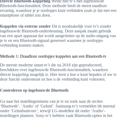
Directe Bluetooth-koppeling
Werkt met tv’s met ingebouwde
Bluetooth-functionaliteit. Deze methode biedt de meest naadloze
ervaring, waardoor je je oordopjes kunt verbinden zoals je dat met een
smartphone of tablet zou doen.
Koppelen via externe zender
Dit is noodzakelijk voor tv’s zonder
ingebouwde Bluetooth-ondersteuning. Deze aanpak maakt gebruik
van een apart apparaat dat wordt aangesloten op de audio-uitgang van
je tv en een Bluetooth-signaal genereert waarmee je oordopjes
verbinding kunnen maken.
Methode 1: Draadloze oordopjes koppelen aan een Bluetooth-tv
De meeste moderne smart-tv’s die na 2018 zijn geproduceerd,
beschikken over ingebouwde Bluetooth-functionaliteit, waardoor
directe koppeling mogelijk is. Hier leest u hoe u kunt bepalen of uw tv
deze functie ondersteunt en hoe u de verbinding kunt voltooien.
Controleren op ingebouwde Bluetooth
Ga naar het instellingenmenu van je tv en zoek naar de secties
‘Bluetooth’, ‘Audio’ of ‘Geluid’. Samsung-tv’s vermelden dit meestal
onder ‘Geluidsuitvoer’, terwijl LG-modellen dit onder ‘Audio’-
instellingen plaatsen. Sony-tv’s hebben vaak Bluetooth-opties in het