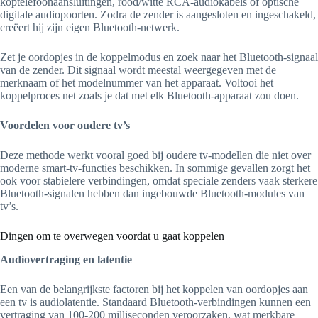
koptelefoonaansluitingen, rood/witte RCA-audiokabels of optische
digitale audiopoorten. Zodra de zender is aangesloten en ingeschakeld,
creëert hij zijn eigen Bluetooth-netwerk.
Zet je oordopjes in de koppelmodus en zoek naar het Bluetooth-signaal
van de zender. Dit signaal wordt meestal weergegeven met de
merknaam of het modelnummer van het apparaat. Voltooi het
koppelproces net zoals je dat met elk Bluetooth-apparaat zou doen.
Voordelen voor oudere tv’s
Deze methode werkt vooral goed bij oudere tv-modellen die niet over
moderne smart-tv-functies beschikken. In sommige gevallen zorgt het
ook voor stabielere verbindingen, omdat speciale zenders vaak sterkere
Bluetooth-signalen hebben dan ingebouwde Bluetooth-modules van
tv’s.
Dingen om te overwegen voordat u gaat koppelen
Audiovertraging en latentie
Een van de belangrijkste factoren bij het koppelen van oordopjes aan
een tv is audiolatentie. Standaard Bluetooth-verbindingen kunnen een
vertraging van 100-200 milliseconden veroorzaken, wat merkbare