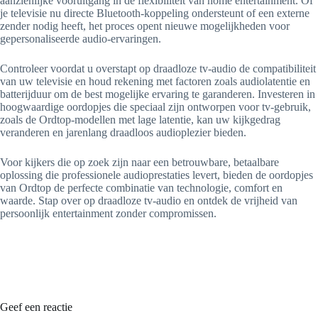
aanzienlijke vooruitgang in de flexibiliteit van home entertainment. Of
je televisie nu directe Bluetooth-koppeling ondersteunt of een externe
zender nodig heeft, het proces opent nieuwe mogelijkheden voor
gepersonaliseerde audio-ervaringen.
Controleer voordat u overstapt op draadloze tv-audio de compatibiliteit
van uw televisie en houd rekening met factoren zoals audiolatentie en
batterijduur om de best mogelijke ervaring te garanderen. Investeren in
hoogwaardige oordopjes die speciaal zijn ontworpen voor tv-gebruik,
zoals de Ordtop-modellen met lage latentie, kan uw kijkgedrag
veranderen en jarenlang draadloos audioplezier bieden.
Voor kijkers die op zoek zijn naar een betrouwbare, betaalbare
oplossing die professionele audioprestaties levert, bieden de oordopjes
van Ordtop de perfecte combinatie van technologie, comfort en
waarde. Stap over op draadloze tv-audio en ontdek de vrijheid van
persoonlijk entertainment zonder compromissen.
Geef een reactie