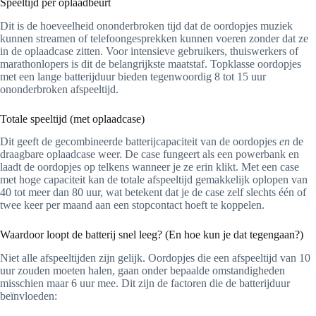
Speeltijd per oplaadbeurt
Dit is de hoeveelheid ononderbroken tijd dat de oordopjes muziek
kunnen streamen of telefoongesprekken kunnen voeren zonder dat ze
in de oplaadcase zitten. Voor intensieve gebruikers, thuiswerkers of
marathonlopers is dit de belangrijkste maatstaf. Topklasse oordopjes
met een lange batterijduur bieden tegenwoordig 8 tot 15 uur
ononderbroken afspeeltijd.
Totale speeltijd (met oplaadcase)
Dit geeft de gecombineerde batterijcapaciteit van de oordopjes
en
de
draagbare oplaadcase weer. De case fungeert als een powerbank en
laadt de oordopjes op telkens wanneer je ze erin klikt. Met een case
met hoge capaciteit kan de totale afspeeltijd gemakkelijk oplopen van
40 tot meer dan 80 uur, wat betekent dat je de case zelf slechts één of
twee keer per maand aan een stopcontact hoeft te koppelen.
Waardoor loopt de batterij snel leeg? (En hoe kun je dat tegengaan?)
Niet alle afspeeltijden zijn gelijk. Oordopjes die een afspeeltijd van 10
uur zouden moeten halen, gaan onder bepaalde omstandigheden
misschien maar 6 uur mee. Dit zijn de factoren die de batterijduur
beïnvloeden: