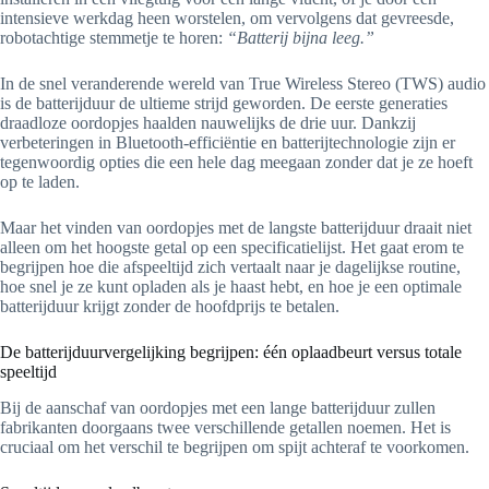
intensieve werkdag heen worstelen, om vervolgens dat gevreesde,
robotachtige stemmetje te horen:
“Batterij bijna leeg.”
In de snel veranderende wereld van True Wireless Stereo (TWS) audio
is de batterijduur de ultieme strijd geworden. De eerste generaties
draadloze oordopjes haalden nauwelijks de drie uur. Dankzij
verbeteringen in Bluetooth-efficiëntie en batterijtechnologie zijn er
tegenwoordig opties die een hele dag meegaan zonder dat je ze hoeft
op te laden.
Maar het vinden van oordopjes met de langste batterijduur draait niet
alleen om het hoogste getal op een specificatielijst. Het gaat erom te
begrijpen hoe die afspeeltijd zich vertaalt naar je dagelijkse routine,
hoe snel je ze kunt opladen als je haast hebt, en hoe je een optimale
batterijduur krijgt zonder de hoofdprijs te betalen.
De batterijduurvergelijking begrijpen: één oplaadbeurt versus totale
speeltijd
Bij de aanschaf van oordopjes met een lange batterijduur zullen
fabrikanten doorgaans twee verschillende getallen noemen. Het is
cruciaal om het verschil te begrijpen om spijt achteraf te voorkomen.