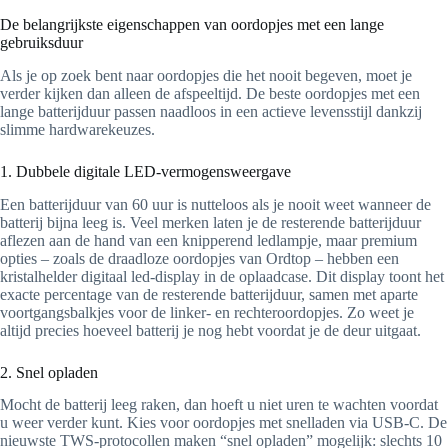
De belangrijkste eigenschappen van oordopjes met een lange
gebruiksduur
Als je op zoek bent naar oordopjes die het nooit begeven, moet je
verder kijken dan alleen de afspeeltijd. De beste oordopjes met een
lange batterijduur passen naadloos in een actieve levensstijl dankzij
slimme hardwarekeuzes.
1. Dubbele digitale LED-vermogensweergave
Een batterijduur van 60 uur is nutteloos als je nooit weet wanneer de
batterij bijna leeg is. Veel merken laten je de resterende batterijduur
aflezen aan de hand van een knipperend ledlampje, maar premium
opties – zoals de draadloze oordopjes van Ordtop – hebben een
kristalhelder digitaal led-display in de oplaadcase. Dit display toont het
exacte percentage van de resterende batterijduur, samen met aparte
voortgangsbalkjes voor de linker- en rechteroordopjes. Zo weet je
altijd precies hoeveel batterij je nog hebt voordat je de deur uitgaat.
2. Snel opladen
Mocht de batterij leeg raken, dan hoeft u niet uren te wachten voordat
u weer verder kunt. Kies voor oordopjes met snelladen via USB-C. De
nieuwste TWS-protocollen maken “snel opladen” mogelijk: slechts 10