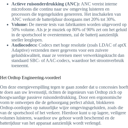
Actieve ruisonderdrukking (ANC):
ANC vereist interne
microfoons die continu naar uw omgeving luisteren en
processors die tegengeluiden genereren. Het inschakelen van
ANC verkort de batterijduur doorgaans met 20% tot 30%.
Volume:
De meeste tests van fabrikanten worden uitgevoerd op
50% volume. Als je je muziek op 80% of 90% zet om het geluid
in de sportschool te overstemmen, zal de batterij aanzienlijk
sneller leeglopen.
Audiocodecs:
Codecs met hoge resolutie (zoals LDAC of aptX
Adaptive) verzenden meer gegevens voor een zuivere
geluidskwaliteit, maar ze vereisen meer verwerkingskracht dan
standaard SBC- of AAC-codecs, waardoor het stroomverbruik
toeneemt.
Het Ordtop Engineering-voordeel
Om deze energieverspilling tegen te gaan zonder dat u concessies hoeft
te doen aan uw levensstijl, richten de ingenieurs van Ordtop zich op
hoogwaardige passieve ruisonderdrukking. Door een ergonomische
vorm te ontwerpen die de gehoorgang perfect afsluit, blokkeren
Ordtop-oordopjes op natuurlijke wijze omgevingsgeluiden, zoals die
van de sportschool of het verkeer. Hierdoor kunt u op lagere, veiligere
volumes luisteren, waardoor uw gehoor wordt beschermd en de
batterijduur van het apparaat aanzienlijk wordt verlengd.