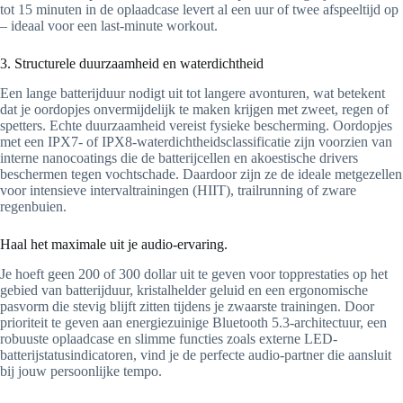
tot 15 minuten in de oplaadcase levert al een uur of twee afspeeltijd op
– ideaal voor een last-minute workout.
3. Structurele duurzaamheid en waterdichtheid
Een lange batterijduur nodigt uit tot langere avonturen, wat betekent
dat je oordopjes onvermijdelijk te maken krijgen met zweet, regen of
spetters. Echte duurzaamheid vereist fysieke bescherming. Oordopjes
met een IPX7- of IPX8-waterdichtheidsclassificatie zijn voorzien van
interne nanocoatings die de batterijcellen en akoestische drivers
beschermen tegen vochtschade. Daardoor zijn ze de ideale metgezellen
voor intensieve intervaltrainingen (HIIT), trailrunning of zware
regenbuien.
Haal het maximale uit je audio-ervaring.
Je hoeft geen 200 of 300 dollar uit te geven voor topprestaties op het
gebied van batterijduur, kristalhelder geluid en een ergonomische
pasvorm die stevig blijft zitten tijdens je zwaarste trainingen. Door
prioriteit te geven aan energiezuinige Bluetooth 5.3-architectuur, een
robuuste oplaadcase en slimme functies zoals externe LED-
batterijstatusindicatoren, vind je de perfecte audio-partner die aansluit
bij jouw persoonlijke tempo.