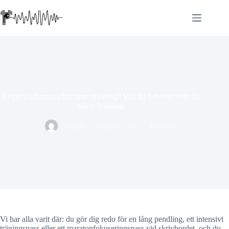
Hoppa
till
innehåll
Avger trådbundna hörlurar strålning? Vad du behöver veta för
säker lyssning
Ordtop
maj 19, 2026
Hörlurar
Vi har alla varit där: du gör dig redo för en lång pendling, ett intensivt
träningspass eller ett maratonfokuseringspass vid skrivbordet, och du