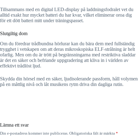
Tillsammans med en digital LED-display på laddningsfodralet vet du
alltid exakt hur mycket batteri du har kvar, vilket eliminerar oroa dig
för ett dött batteri mitt under träningspasset.
Slutgiltig dom
Om du föredrar trådbundna hörlurar kan du bära dem med fullständig
trygghet i vetskapen om att deras mikroskopiska ELF-strålning är helt
ofarlig. Men om du är trött på begränsningarna med restriktiva sladdar
är det en säker och befriande uppgradering att kliva in i världen av
effektivt trådlöst ljud.
Skydda din hörsel med en säker, ljudisolerande passform, håll volymen
på en måttlig nivå och låt musikens rytm driva din dagliga rutin.
Lämna ett svar
Din e-postadress kommer inte publiceras.
Obligatoriska fält är märkta
*