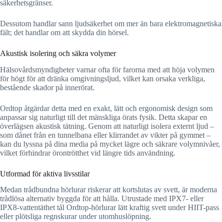
säkerhetsgränser.
Dessutom handlar sann ljudsäkerhet om mer än bara elektromagnetiska
fält; det handlar om att skydda din hörsel.
Akustisk isolering och säkra volymer
Hälsovårdsmyndigheter varnar ofta för farorna med att höja volymen
för högt för att dränka omgivningsljud, vilket kan orsaka verkliga,
bestående skador på innerörat.
Ordtop åtgärdar detta med en exakt, lätt och ergonomisk design som
anpassar sig naturligt till det mänskliga örats fysik. Detta skapar en
överlägsen akustisk tätning. Genom att naturligt isolera externt ljud –
som dånet från en tunnelbana eller klirrandet av vikter på gymmet –
kan du lyssna på dina media på mycket lägre och säkrare volymnivåer,
vilket förhindrar örontrötthet vid längre tids användning.
Utformad för aktiva livsstilar
Medan trådbundna hörlurar riskerar att kortslutas av svett, är moderna
trådlösa alternativ byggda för att hålla. Utrustade med IPX7- eller
IPX8-vattentäthet tål Ordtop-hörlurar lätt kraftig svett under HIIT-pass
eller plötsliga regnskurar under utomhuslöpning.