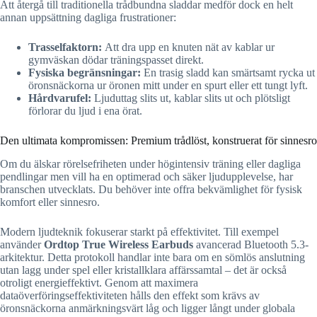
Att återgå till traditionella trådbundna sladdar medför dock en helt
annan uppsättning dagliga frustrationer:
Trasselfaktorn:
Att dra upp en knuten nät av kablar ur
gymväskan dödar träningspasset direkt.
Fysiska begränsningar:
En trasig sladd kan smärtsamt rycka ut
öronsnäckorna ur öronen mitt under en spurt eller ett tungt lyft.
Hårdvarufel:
Ljuduttag slits ut, kablar slits ut och plötsligt
förlorar du ljud i ena örat.
Den ultimata kompromissen: Premium trådlöst, konstruerat för sinnesro
Om du älskar rörelsefriheten under högintensiv träning eller dagliga
pendlingar men vill ha en optimerad och säker ljudupplevelse, har
branschen utvecklats. Du behöver inte offra bekvämlighet för fysisk
komfort eller sinnesro.
Modern ljudteknik fokuserar starkt på effektivitet. Till exempel
använder
Ordtop True Wireless Earbuds
avancerad Bluetooth 5.3-
arkitektur. Detta protokoll handlar inte bara om en sömlös anslutning
utan lagg under spel eller kristallklara affärssamtal – det är också
otroligt energieffektivt. Genom att maximera
dataöverföringseffektiviteten hålls den effekt som krävs av
öronsnäckorna anmärkningsvärt låg och ligger långt under globala