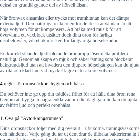
också en grundläggande del av hörselhälsan.
När öronvax ansamlas eller trycks mot trumhinnan kan det dämpa
externa ljud. Den naturliga reaktionen för de flesta användare är att
höja volymen för att kompensera. Att bråka med musik för att
övervinna ett vaxblock utsätter dock dina öron för farliga
decibelnivåer, vilket ökar risken för långvariga hörselskador.
En korrekt sittande, ljudisolerande öronpropp löser detta problem
naturligt. Genom att skapa en mjuk och säker tätning som blockerar
bakgrundsljud utan att invadera den djupare hörselgången kan du njuta
av rikt och klart ljud vid mycket lägre och säkrare volymer.
4 regler för öronsnäckors hygien och hälsa
Du behöver inte ge upp din trådlösa frihet för att hålla dina öron rena.
Genom att bygga in några enkla vanor i din dagliga rutin kan du njuta
av felfritt ljud och perfekt öronhälsa.
1. Öva på ”Avtorkningsrutinen”
Dina öronsnäckor följer med dig överallt – i fickorna, träningsväskorna
och händerna. Varje gång du tar ut dem drar de tillbaka bakterierna in i
öronen. Ta för vana att försiktigt torka av silikonpropparna med en