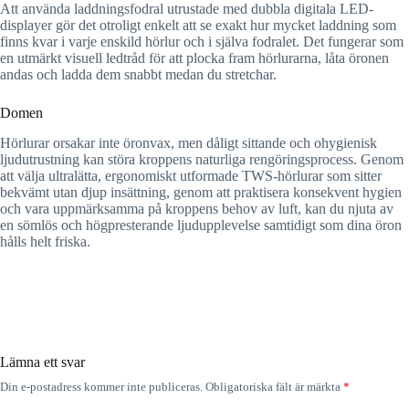
Att använda laddningsfodral utrustade med dubbla digitala LED-
displayer gör det otroligt enkelt att se exakt hur mycket laddning som
finns kvar i varje enskild hörlur och i själva fodralet. Det fungerar som
en utmärkt visuell ledtråd för att plocka fram hörlurarna, låta öronen
andas och ladda dem snabbt medan du stretchar.
Domen
Hörlurar orsakar inte öronvax, men dåligt sittande och ohygienisk
ljudutrustning kan störa kroppens naturliga rengöringsprocess. Genom
att välja ultralätta, ergonomiskt utformade TWS-hörlurar som sitter
bekvämt utan djup insättning, genom att praktisera konsekvent hygien
och vara uppmärksamma på kroppens behov av luft, kan du njuta av
en sömlös och högpresterande ljudupplevelse samtidigt som dina öron
hålls helt friska.
Lämna ett svar
Din e-postadress kommer inte publiceras.
Obligatoriska fält är märkta
*