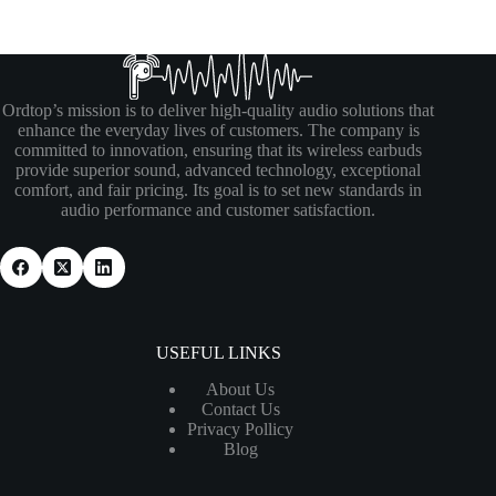
Ordtop’s mission is to deliver high-quality audio solutions that
enhance the everyday lives of customers. The company is
committed to innovation, ensuring that its wireless earbuds
provide superior sound, advanced technology, exceptional
comfort, and fair pricing. Its goal is to set new standards in
audio performance and customer satisfaction.
USEFUL LINKS
About Us
Contact Us
Privacy Pollicy
Blog