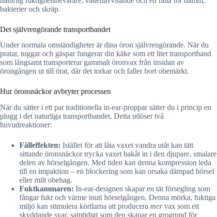
naturlig fuktighetsbevarare, vattenavvisande och en fälla för damm,
bakterier och skräp.
Det självrengörande transportbandet
Under normala omständigheter är dina öron självrengörande. När du
pratar, tuggar och gäspar fungerar din käke som ett litet transportband
som långsamt transporterar gammalt öronvax från insidan av
örongången ut till örat, där det torkar och faller bort obemärkt.
Hur öronsnäckor avbryter processen
När du sätter i ett par traditionella in-ear-proppar sätter du i princip en
plugg i det naturliga transportbandet. Detta utlöser två
huvudreaktioner:
Fälleffekten:
Istället för att låta vaxet vandra utåt kan tätt
sittande öronsnäckor trycka vaxet bakåt in i den djupare, smalare
delen av hörselgången. Med tiden kan denna kompression leda
till en impaktion – en blockering som kan orsaka dämpad hörsel
eller milt obehag.
Fuktkammaren:
In-ear-designen skapar en tät försegling som
fångar fukt och värme inuti hörselgången. Denna mörka, fuktiga
miljö kan stimulera körtlarna att producera
mer
vax som ett
skyddande svar, samtidigt som den skapar en grogrund för