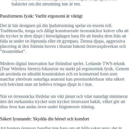
bakterier om din utrustning inte är ren.
Passformens fysik: Varför ergonomi är viktigt
Det är här designen på din ljudutrustning spelar en enorm roll.
Traditionella, tunga och dåligt konstruerade öronsnäckor kräver ofta att
du trycker in dem djupt i hörselgången bara för att hindra dem från att
falla ut under en löprunda eller ett gympass. Denna djupa, aggressiva
placering är den främsta boven i dramat bakom öronvaxpåverkan och
”örontrötthet”.
Modern digital innovation har förändrat spelet. Ledande TWS-teknik
(True Wireless Stereo) fokuserar nu starkt på ergonomisk fysik. Genom
att använda en ultralätt konstruktion och en konturerad form som
matchar ytterörats naturliga anatomi kan premiumhörlurar sitta säkert
och bekvämt utan att behöva tvingas djupt in i örat.
När en öronsnäcka fördelar sin vikt jämnt och vilar naturligt minimerar
den det mekaniska trycket som trycker öronvaxet bakåt, vilket gör att
dina öron kan andas även under högintensiv träning.
Säkert lyssnande: Skydda din hörsel och komfort
Att hantera öronvax handlar inte bara om att hålla saker rena; det är