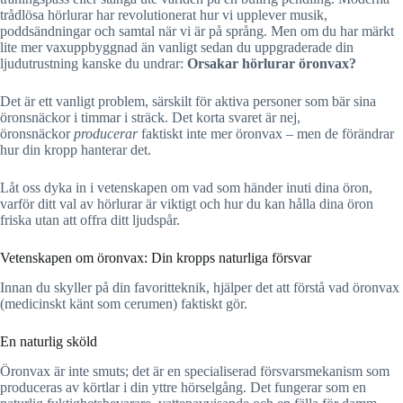
trådlösa hörlurar har revolutionerat hur vi upplever musik,
poddsändningar och samtal när vi är på språng. Men om du har märkt
lite mer vaxuppbyggnad än vanligt sedan du uppgraderade din
ljudutrustning kanske du undrar:
Orsakar hörlurar öronvax?
Det är ett vanligt problem, särskilt för aktiva personer som bär sina
öronsnäckor i timmar i sträck. Det korta svaret är nej,
öronsnäckor
producerar
faktiskt inte mer öronvax – men de förändrar
hur din kropp hanterar det.
Låt oss dyka in i vetenskapen om vad som händer inuti dina öron,
varför ditt val av hörlurar är viktigt och hur du kan hålla dina öron
friska utan att offra ditt ljudspår.
Vetenskapen om öronvax: Din kropps naturliga försvar
Innan du skyller på din favoritteknik, hjälper det att förstå vad öronvax
(medicinskt känt som cerumen) faktiskt gör.
En naturlig sköld
Öronvax är inte smuts; det är en specialiserad försvarsmekanism som
produceras av körtlar i din yttre hörselgång. Det fungerar som en