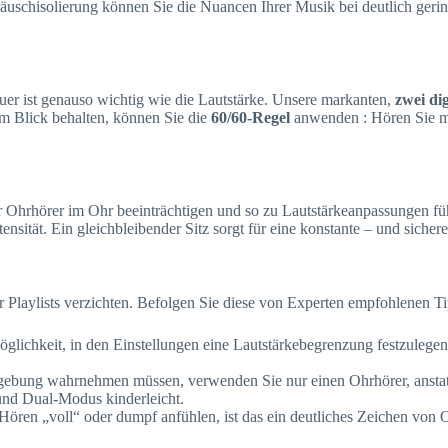
äuschisolierung können Sie die Nuancen Ihrer Musik bei deutlich gerin
uer ist genauso wichtig wie die Lautstärke. Unsere markanten,
zwei di
m Blick behalten, können Sie die
60/60-Regel
anwenden : Hören Sie m
r Ohrhörer im Ohr beeinträchtigen und so zu Lautstärkeanpassungen f
nsität. Ein gleichbleibender Sitz sorgt für eine konstante – und sichere
r Playlists verzichten. Befolgen Sie diese von Experten empfohlenen Ti
glichkeit, in den Einstellungen eine Lautstärkebegrenzung festzulege
bung wahrnehmen müssen, verwenden Sie nur einen Ohrhörer, anstatt b
und Dual-Modus kinderleicht.
ören „voll“ oder dumpf anfühlen, ist das ein deutliches Zeichen vo