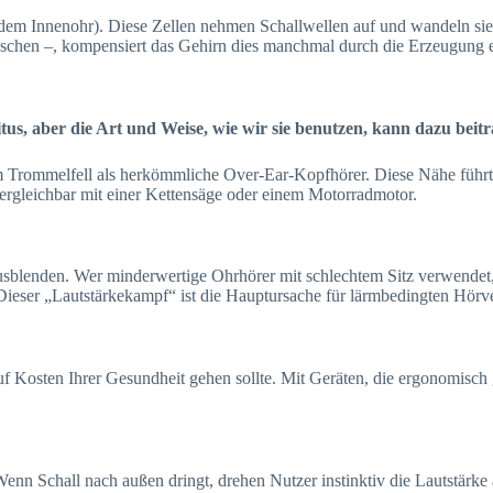
dem Innenohr). Diese Zellen nehmen Schallwellen auf und wandeln sie 
schen –, kompensiert das Gehirn dies manchmal durch die Erzeugung ei
us, aber die Art und Weise, wie wir sie benutzen, kann dazu beitr
m Trommelfell als herkömmliche Over-Ear-Kopfhörer. Diese Nähe führt 
ergleichbar mit einer Kettensäge oder einem Motorradmotor.
usblenden. Wer minderwertige Ohrhörer mit schlechtem Sitz verwendet,
eser „Lautstärkekampf“ ist die Hauptursache für lärmbedingten Hörver
f Kosten Ihrer Gesundheit gehen sollte. Mit Geräten, die ergonomisch g
 Wenn Schall nach außen dringt, drehen Nutzer instinktiv die Lautstärk