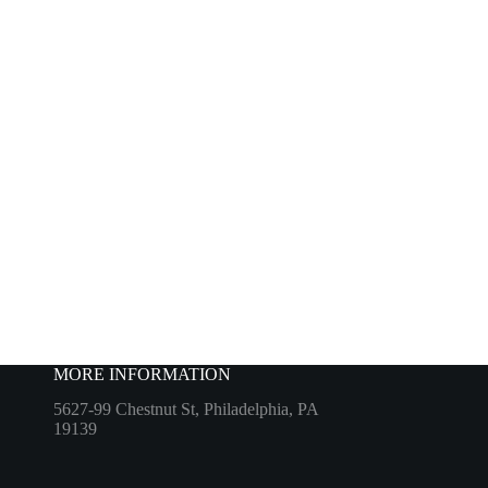
MORE INFORMATION
5627-99 Chestnut St, Philadelphia, PA
19139