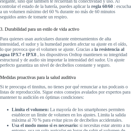
elegante, sino que también te recuerdan tu conectividad y uso. Al
controlar el estado de la batería, puedes aplicar la
regla 60/60
: escucha
a un volumen máximo del 60 % durante no más de 60 minutos
seguidos antes de tomarte un respiro.
3. Durabilidad para un estilo de vida activo
Para quienes usan auriculares durante entrenamientos de alta
intensidad, el sudor y la humedad pueden afectar su ajuste en el oído,
lo que provoca que el volumen se ajuste. Gracias a
la resistencia al
agua IPX7 e IPX8
, los dispositivos Ordtop mantienen su integridad
estructural y de audio sin importar la intensidad del sudor. Un ajuste
perfecto garantiza un nivel de decibelios constante y seguro.
Medidas proactivas para la salud auditiva
Si te preocupa el tinnitus, no tienes por qué renunciar a tus podcasts o
listas de reproducción. Sigue estos consejos avalados por expertos para
mantener tu audición en óptimas condiciones:
Limita el volumen:
La mayoría de los smartphones permiten
establecer un límite de volumen en los ajustes. Limita la salida
máxima al 70 % para evitar picos de decibelios accidentales.
Usa el modo mono si es necesario:
si necesitas estar atento a tu
entorno, usa un solo auricular en lugar de subir el volumen de