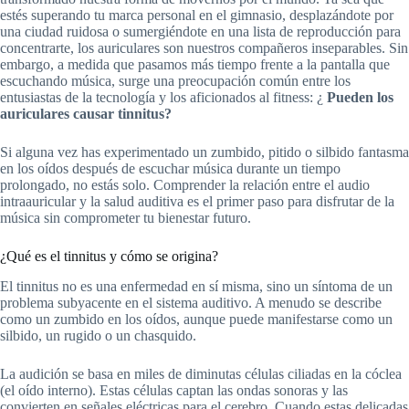
estés superando tu marca personal en el gimnasio, desplazándote por
una ciudad ruidosa o sumergiéndote en una lista de reproducción para
concentrarte, los auriculares son nuestros compañeros inseparables. Sin
embargo, a medida que pasamos más tiempo frente a la pantalla que
escuchando música, surge una preocupación común entre los
entusiastas de la tecnología y los aficionados al fitness: ¿
Pueden los
auriculares causar tinnitus?
Si alguna vez has experimentado un zumbido, pitido o silbido fantasma
en los oídos después de escuchar música durante un tiempo
prolongado, no estás solo. Comprender la relación entre el audio
intraauricular y la salud auditiva es el primer paso para disfrutar de la
música sin comprometer tu bienestar futuro.
¿Qué es el tinnitus y cómo se origina?
El tinnitus no es una enfermedad en sí misma, sino un síntoma de un
problema subyacente en el sistema auditivo. A menudo se describe
como un zumbido en los oídos, aunque puede manifestarse como un
silbido, un rugido o un chasquido.
La audición se basa en miles de diminutas células ciliadas en la cóclea
(el oído interno). Estas células captan las ondas sonoras y las
convierten en señales eléctricas para el cerebro. Cuando estas delicadas