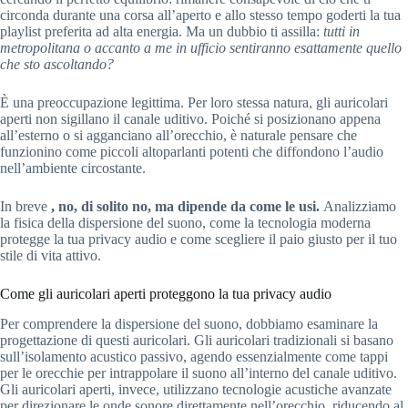
circonda durante una corsa all’aperto e allo stesso tempo goderti la tua
playlist preferita ad alta energia. Ma un dubbio ti assilla:
tutti in
metropolitana o accanto a me in ufficio sentiranno esattamente quello
che sto ascoltando?
È una preoccupazione legittima. Per loro stessa natura, gli auricolari
aperti non sigillano il canale uditivo. Poiché si posizionano appena
all’esterno o si agganciano all’orecchio, è naturale pensare che
funzionino come piccoli altoparlanti potenti che diffondono l’audio
nell’ambiente circostante.
In breve
, no, di solito no, ma dipende da come le usi.
Analizziamo
la fisica della dispersione del suono, come la tecnologia moderna
protegge la tua privacy audio e come scegliere il paio giusto per il tuo
stile di vita attivo.
Come gli auricolari aperti proteggono la tua privacy audio
Per comprendere la dispersione del suono, dobbiamo esaminare la
progettazione di questi auricolari. Gli auricolari tradizionali si basano
sull’isolamento acustico passivo, agendo essenzialmente come tappi
per le orecchie per intrappolare il suono all’interno del canale uditivo.
Gli auricolari aperti, invece, utilizzano tecnologie acustiche avanzate
per direzionare le onde sonore direttamente nell’orecchio, riducendo al