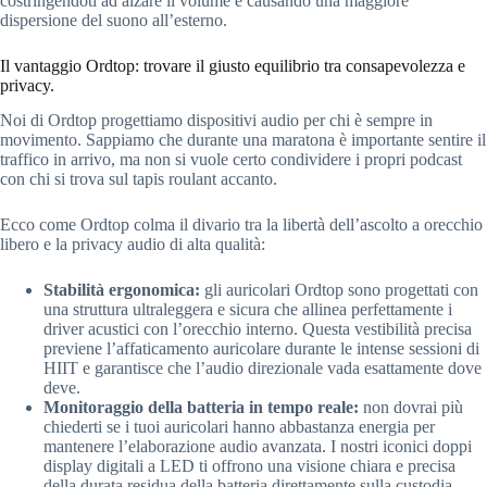
costringendoti ad alzare il volume e causando una maggiore
dispersione del suono all’esterno.
Il vantaggio Ordtop: trovare il giusto equilibrio tra consapevolezza e
privacy.
Noi di Ordtop progettiamo dispositivi audio per chi è sempre in
movimento. Sappiamo che durante una maratona è importante sentire il
traffico in arrivo, ma non si vuole certo condividere i propri podcast
con chi si trova sul tapis roulant accanto.
Ecco come Ordtop colma il divario tra la libertà dell’ascolto a orecchio
libero e la privacy audio di alta qualità:
Stabilità ergonomica:
gli auricolari Ordtop sono progettati con
una struttura ultraleggera e sicura che allinea perfettamente i
driver acustici con l’orecchio interno. Questa vestibilità precisa
previene l’affaticamento auricolare durante le intense sessioni di
HIIT e garantisce che l’audio direzionale vada esattamente dove
deve.
Monitoraggio della batteria in tempo reale:
non dovrai più
chiederti se i tuoi auricolari hanno abbastanza energia per
mantenere l’elaborazione audio avanzata. I nostri iconici doppi
display digitali a LED ti offrono una visione chiara e precisa
della durata residua della batteria direttamente sulla custodia.